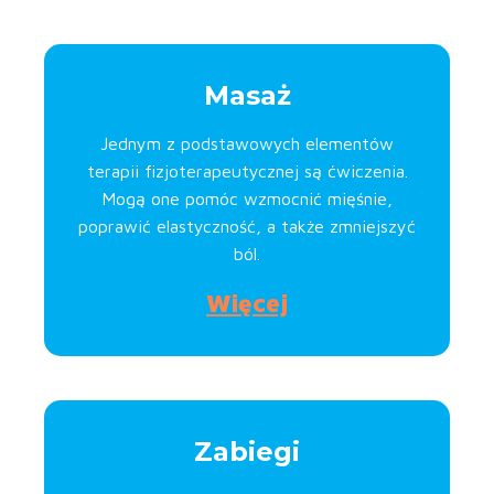
Masaż
Jednym z podstawowych elementów
terapii fizjoterapeutycznej są ćwiczenia.
Mogą one pomóc wzmocnić mięśnie,
poprawić elastyczność, a także zmniejszyć
ból.
Więcej
Zabiegi