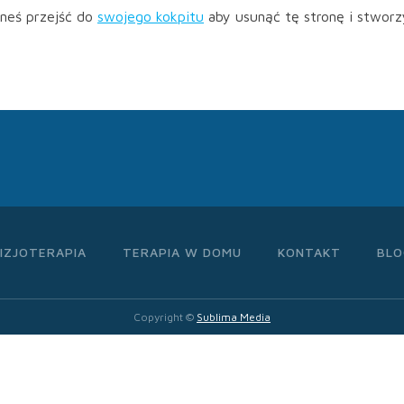
neś przejść do
swojego kokpitu
aby usunąć tę stronę i stworz
FIZJOTERAPIA
TERAPIA W DOMU
KONTAKT
BLO
Copyright ©
Sublima Media