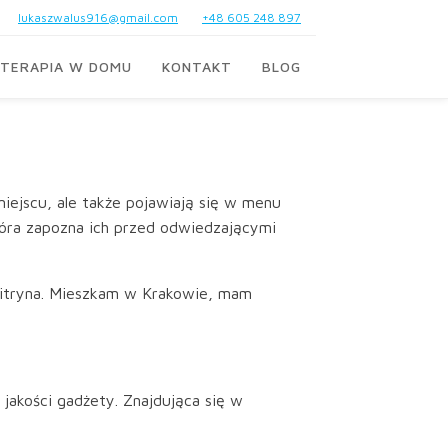
lukaszwalus916@gmail.com
+48 605 248 897
TERAPIA W DOMU
KONTAKT
BLOG
miejscu, ale także pojawiają się w menu
óra zapozna ich przed odwiedzającymi
 witryna. Mieszkam w Krakowie, mam
jakości gadżety. Znajdująca się w